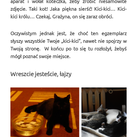
aparat i wołał koteczka, żeby zrobić niesamowite
zdjęcie. Taki kot! Jaka piękna sierść! Kici-kici… Kici-
kici królu… Czekaj, Grażyna, on się zaraz obróci.
Oczywistym jednak jest, że choć ten egzemplarz
słyszy wszystkie Twoje „kici-kici”, nawet nie spojrzy w
Twoją stronę. W końcu po to się tu rozłożył, żebyś
mógł poznać swoje miejsce.
Wreszcie jesteście, łajzy