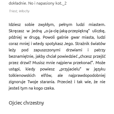
Triest, Włochy
Idziesz sobie zwykłym, pełnym ludzi miastem.
Skręcasz w jedną „o-ja-cię-jaką-przepiękną” uliczkę,
później w drugą. Powoli gaśnie gwar miasta, ludzi
coraz mniej i wtedy spotykasz Jego. Strażnik światów
leży pod zapuszczonymi drzwiami i patrzy
beznamiętnie, jakby chciał powiedzieć „chcesz przejść
przez drzwi? Musisz mnie najpierw przekonać”. Może
ustąpi, kiedy powiesz „przyjacielu” w języku
tolkienowskich elfów, ale najprawdopodobniej
zignoruje Twoje starania. Przecież i tak wie, że nie
jesteś tym na kogo czeka.
Ojciec chrzestny