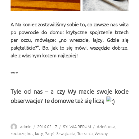
A Na koniec zostawiliśmy sobie to, co zawsze nas wita
po powrocie do domu: krytyczne spojrzenie trzech
par oczu, mówiące: „no wreszcie, łajzy. Gdzie się
pałętaliście?”. Bo, jak to się mówi, wszędzie dobrze,
ale z własnym kotem najlepiej!
***
Tyle od nas – a czy Wy macie swoje kocie
obserwacje? Te domowe też się liczą
Autor
admin
Opublikowano
2016-02-17
Kategorie
SYLWIA RERUM
Tagi
dzień kota
,
kociarze
,
kot
,
koty
,
Paryż
,
Szwajcaria
,
Toskania
,
Włochy