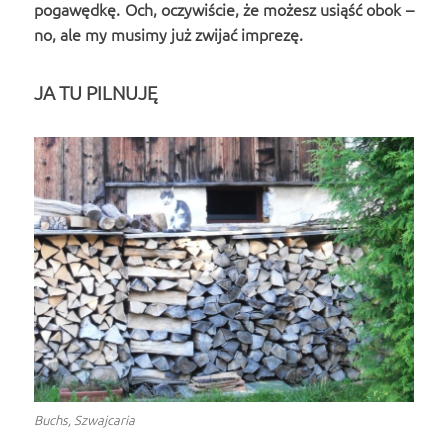
pogawędkę. Och, oczywiście, że możesz usiąść obok –
no, ale my musimy już zwijać imprezę.
JA TU PILNUJĘ
Buchs, Szwajcaria