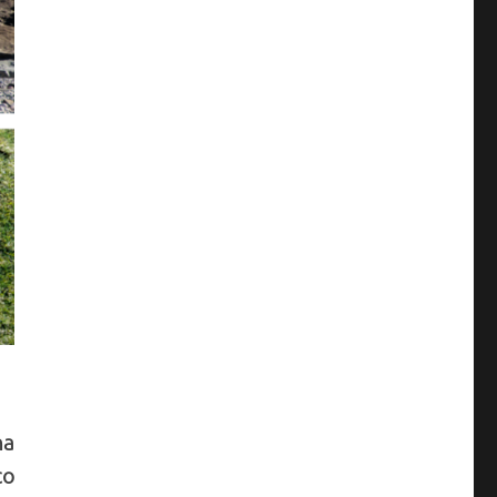
na
co