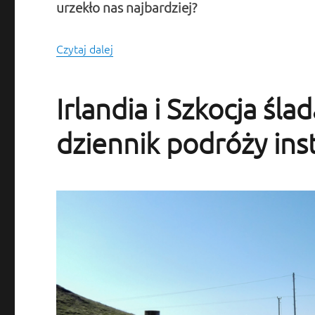
urzekło nas najbardziej?
Czytaj dalej
Iona i Columba’s Bay – za jedną górę, z
Irlandia i Szkocja śla
dziennik podróży ins