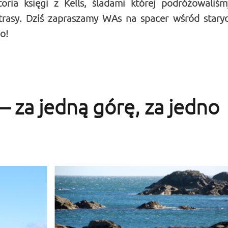
ria księgi z Kells, śladami której podróżowaliśm
 trasy. Dziś zapraszamy WAs na spacer wśród stary
o!
rii
– za jedną górę, za jedno