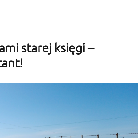
a jedno morze
dami starej księgi –
tant!