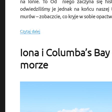
na Ionie. To Od niego zaczyna się histo
odwiedziliśmy je jednak na końcu naszej
murów – zobaczcie, co kryje w sobie opactw
Czytaj dalej
Opactwo na Ionie: spacer i meandry histo
Iona i Columba’s Bay 
morze