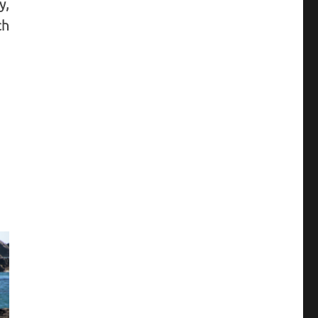
y,
ch