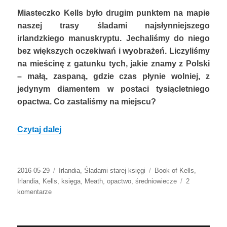
Miasteczko Kells było drugim punktem na mapie
naszej trasy śladami najsłynniejszego
irlandzkiego manuskryptu. Jechaliśmy do niego
bez większych oczekiwań i wyobrażeń. Liczyliśmy
na mieścinę z gatunku tych, jakie znamy z Polski
– małą, zaspaną, gdzie czas płynie wolniej, z
jedynym diamentem w postaci tysiącletniego
opactwa. Co zastaliśmy na miejscu?
Czytaj dalej
Pięć sekretów miasteczka Kells
Opublikowano
2016-05-29
Kategorie
Irlandia
,
Śladami starej księgi
Tagi
Book of Kells
,
Irlandia
,
Kells
,
księga
,
Meath
,
opactwo
,
średniowiecze
2
komentarze
do
Pięć
sekretów
miasteczka