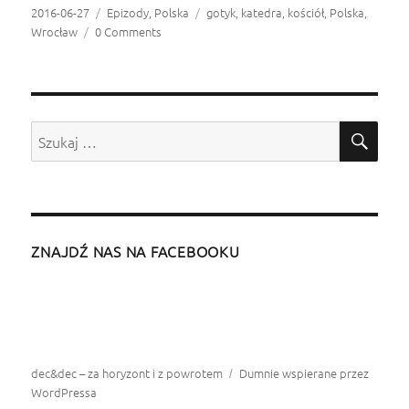
Opublikowano
2016-06-27
Kategorie
Epizody
,
Polska
Tagi
gotyk
,
katedra
,
kościół
,
Polska
,
Wrocław
0 Comments
SZU
Szukaj:
ZNAJDŹ NAS NA FACEBOOKU
dec&dec – za horyzont i z powrotem
Dumnie wspierane przez
WordPressa