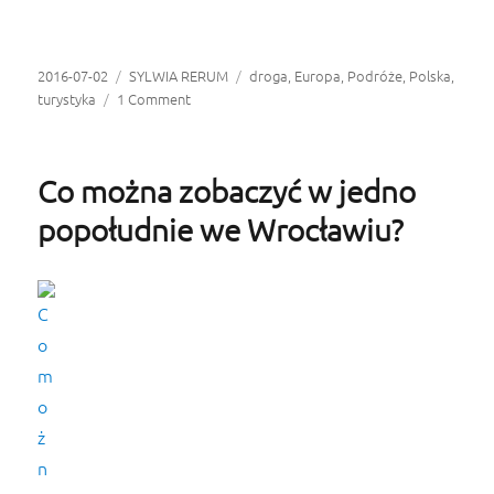
Opublikowano
2016-07-02
Kategorie
SYLWIA RERUM
Tagi
droga
,
Europa
,
Podróże
,
Polska
,
turystyka
1 Comment
Co można zobaczyć w jedno
popołudnie we Wrocławiu?