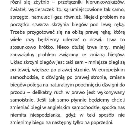
różni się zbytnio – przełączniki kierunkowskazów,
świateł, wycieraczek itp. są umiejscowione tak samo,
sprzęgło, hamulec i gaz również. Niejaki problem na
początku stwarza skrzynia biegów pod lewą ręką.
Trzeba przygotować się na obitą prawą rękę, którą
wiele razy będziemy uderzać o drzwi. Trwa to
stosunkowo krótko. Nieco dłużej trwa inny, mniej
zauważalny problem związany ze zmianą biegów.
Układ skrzyni biegów jest taki sam – mniejsze biegi są
po lewej, większe po prawej stronie. W europejskim
samochodzie, z dźwignią po prawej stronie, zmiana
biegów polega na naturalnym popchnięciu dźwigni do
przodu – delikatny ruch w prawo jest wykonywany
samoistnie. Jeśli tak samo płynnie będziemy chcieli
zmieniać biegi w angielskim samochodzie, spotka nas
niemiła niespodzianka, gdyż w taki sposób nie
zmienimy biegu na następny tylko na poprzedni.