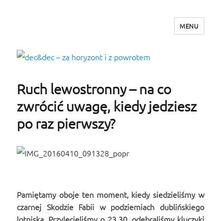
MENU
dec&dec – za horyzont i z powrotem
Ruch lewostronny – na co
zwrócić uwagę, kiedy jedziesz
po raz pierwszy?
Pamiętamy oboje ten moment, kiedy siedzieliśmy w
czarnej Skodzie Fabii w podziemiach dublińskiego
lotniska. Przylecieliśmy o 23.30, odebraliśmy kluczyki