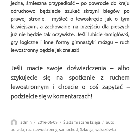
jedna, śmieszna przypadłość – po powrocie do kraju
odruchowo będziecie szukać skrzyni biegów po
prawej stronie, myśleć o lewoskręcie jak o tym
łatwiejszym, a zachowanie na przejściu dla pieszych
już nie będzie tak oczywiste. Jeśli lubicie łamigłówki,
gry logiczne i inne formy gimnastyki mózgu – ruch
lewostronny będzie jak znalazł!
Jeśli macie swoje doświadczenia – albo
szykujecie się na spotkanie z ruchem
lewostronnym i chcecie o coś zapytać –
podzielcie się w komentarzach!
Autor
admin
Opublikowano
2016-06-09
Kategorie
Śladami starej księgi
Tagi
auto
,
porada
,
ruch lewostronny
,
samochód
,
Szkocja
,
wskazówka