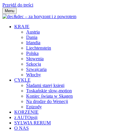
Przejdź do treści
Menu
dec&dec – za horyzont i z powrotem
KRAJE
Austria
Dania
Irlandia
Liechtenstein
Polska
Słowenia
Szkocja
Szwajcaria
Włochy
CYKLE
Śladami starej księgi
Toskańskie slow-motion
Koniec świata w Skagen
Na drodze do Wenecji
Epizody
KORZENIE
z AUTOpsji
SYLWIA RERUM
O NAS