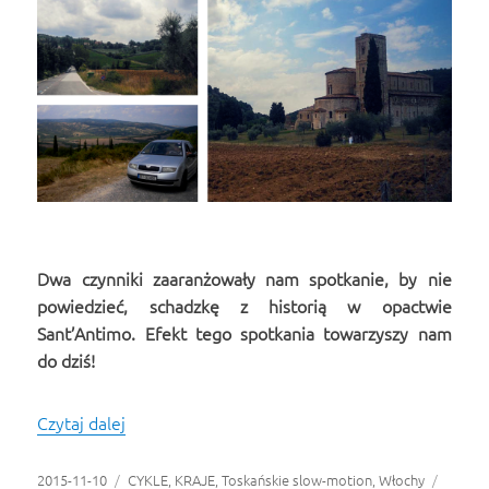
Dwa czynniki zaaranżowały nam spotkanie, by nie
powiedzieć, schadzkę z historią w opactwie
Sant’Antimo. Efekt tego spotkania towarzyszy nam
do dziś!
Czytaj dalej
Sant’Antimo: historia woreczka z lawendą
Opublikowano
2015-11-10
Kategorie
CYKLE
,
KRAJE
,
Toskańskie slow-motion
,
Włochy
Tagi