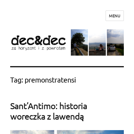
MENU
dec&dec – za horyzont i z powrotem
Tag: premonstratensi
Sant’Antimo: historia
woreczka z lawendą