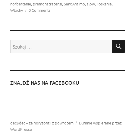
norbertanie
,
premonstratensi
,
Sant'Antimo
,
slow
,
Toskania
,
Włochy
0 Comments
SZU
Szukaj:
ZNAJDŹ NAS NA FACEBOOKU
dec&dec – za horyzont i z powrotem
Dumnie wspierane przez
WordPressa