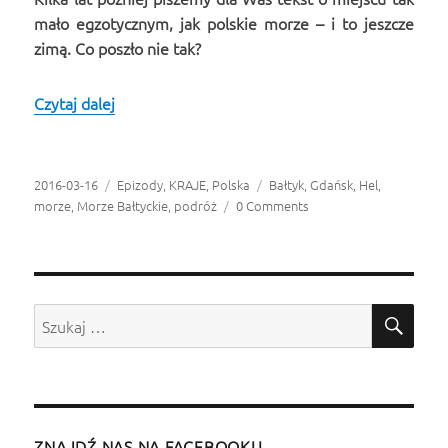
mało egzotycznym, jak polskie morze – i to jeszcze
zimą. Co poszło nie tak?
Czytaj dalej
Czy warto jeszcze jeździć nad polskie morze, s
Opublikowano
2016-03-16
Kategorie
Epizody
,
KRAJE
,
Polska
Tagi
Bałtyk
,
Gdańsk
,
Hel
,
morze
,
Morze Bałtyckie
,
podróż
0 Comments
SZU
Szukaj:
ZNAJDŹ NAS NA FACEBOOKU