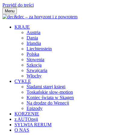
Przejdź do treści
Menu
dec&dec – za horyzont i z powrotem
KRAJE
Austria
Dania
Irlandia
Liechtenstein
Polska
Słowenia
Szkocja
Szwajcaria
Włochy
CYKLE
Śladami starej księgi
Toskańskie slow-motion
Koniec świata w Skagen
Na drodze do Wenecji
Epizody
KORZENIE
z AUTOpsji
SYLWIA RERUM
O NAS