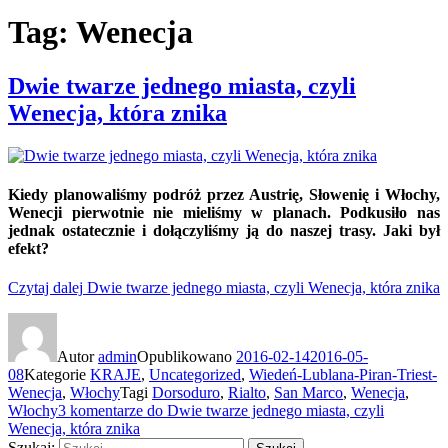
Tag: Wenecja
Dwie twarze jednego miasta, czyli
Wenecja, która znika
Kiedy planowaliśmy podróż przez Austrię, Słowenię i Włochy,
Wenecji pierwotnie nie mieliśmy w planach. Podkusiło nas
jednak ostatecznie i dołączyliśmy ją do naszej trasy. Jaki był
efekt?
Czytaj dalej
Dwie twarze jednego miasta, czyli Wenecja, która znika
Autor
admin
Opublikowano
2016-02-14
2016-05-
08
Kategorie
KRAJE
,
Uncategorized
,
Wiedeń-Lublana-Piran-Triest-
Wenecja
,
Włochy
Tagi
Dorsoduro
,
Rialto
,
San Marco
,
Wenecja
,
Włochy
3 komentarze
do Dwie twarze jednego miasta, czyli
Wenecja, która znika
Szukaj: