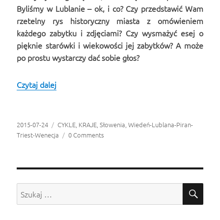
Byliśmy w Lublanie – ok, i co? Czy przedstawić Wam
rzetelny rys historyczny miasta z omówieniem
każdego zabytku i zdjęciami? Czy wysmażyć esej o
pięknie starówki i wiekowości jej zabytków? A może
po prostu wystarczy dać sobie głos?
Czytaj dalej
Cztery opowieści z Lublany
Opublikowano
2015-07-24
Kategorie
CYKLE
,
KRAJE
,
Słowenia
,
Wiedeń-Lublana-Piran-
Triest-Wenecja
0 Comments
SZU
Szukaj: