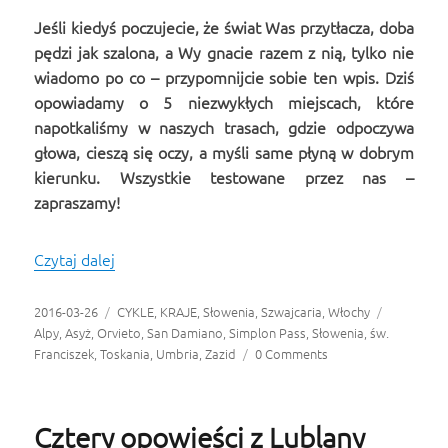
Jeśli kiedyś poczujecie, że świat Was przytłacza, doba
pędzi jak szalona, a Wy gnacie razem z nią, tylko nie
wiadomo po co – przypomnijcie sobie ten wpis. Dziś
opowiadamy o 5 niezwykłych miejscach, które
napotkaliśmy w naszych trasach, gdzie odpoczywa
głowa, cieszą się oczy, a myśli same płyną w dobrym
kierunku. Wszystkie testowane przez nas –
zapraszamy!
Czytaj dalej
5 miejsc, w których zdarzyło nam się słyszeć ci
Opublikowano
2016-03-26
Kategorie
CYKLE
,
KRAJE
,
Słowenia
,
Szwajcaria
,
Włochy
Tagi
Alpy
,
Asyż
,
Orvieto
,
San Damiano
,
Simplon Pass
,
Słowenia
,
św.
Franciszek
,
Toskania
,
Umbria
,
Zazid
0 Comments
Cztery opowieści z Lublany