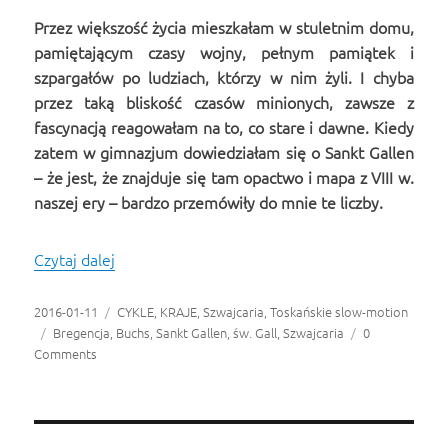
Przez większość życia mieszkałam w stuletnim domu,
pamiętającym czasy wojny, pełnym pamiątek i
szpargałów po ludziach, którzy w nim żyli. I chyba
przez taką bliskość czasów minionych, zawsze z
fascynacją reagowałam na to, co stare i dawne. Kiedy
zatem w gimnazjum dowiedziałam się o Sankt Gallen
– że jest, że znajduje się tam opactwo i mapa z VIII w.
naszej ery – bardzo przemówiły do mnie te liczby.
Czytaj dalej
Sankt Gallen, czyli spotkanie po latach
Opublikowano
2016-01-11
Kategorie
CYKLE
,
KRAJE
,
Szwajcaria
,
Toskańskie slow-motion
Tagi
Bregencja
,
Buchs
,
Sankt Gallen
,
św. Gall
,
Szwajcaria
0
Comments