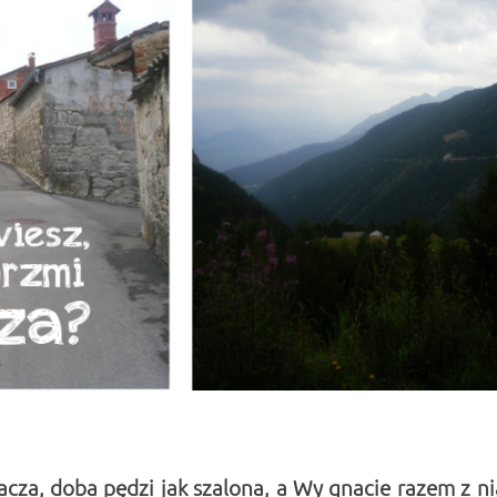
łacza, doba pędzi jak szalona, a Wy gnacie razem z ni