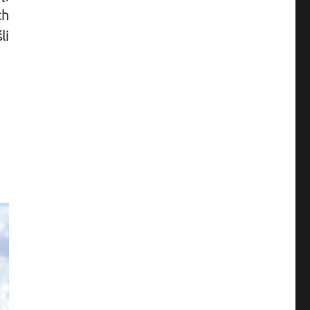
ch
li