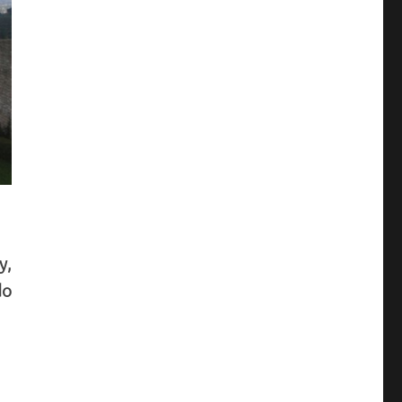
y,
do