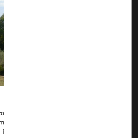
ło
ym
 i