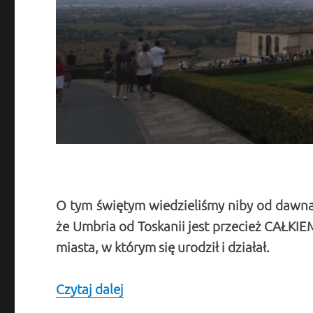
O tym świętym wiedzieliśmy niby od dawna
że Umbria od Toskanii jest przecież CAŁKIE
miasta, w którym się urodził i działał.
Czytaj dalej
Święty, do którego pielgrzymują 