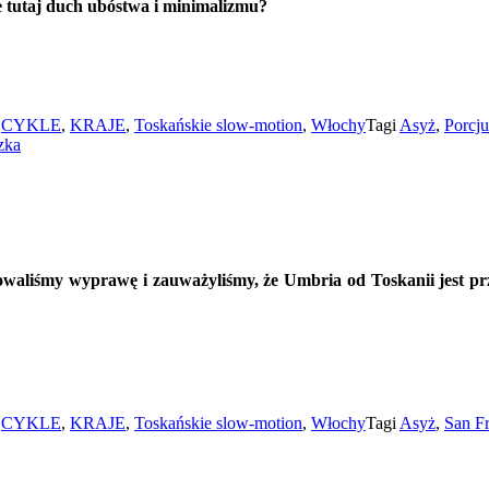
zie tutaj duch ubóstwa i minimalizmu?
e
CYKLE
,
KRAJE
,
Toskańskie slow-motion
,
Włochy
Tagi
Asyż
,
Porcj
zka
owaliśmy wyprawę i zauważyliśmy, że Umbria od Toskanii jest 
e
CYKLE
,
KRAJE
,
Toskańskie slow-motion
,
Włochy
Tagi
Asyż
,
San F