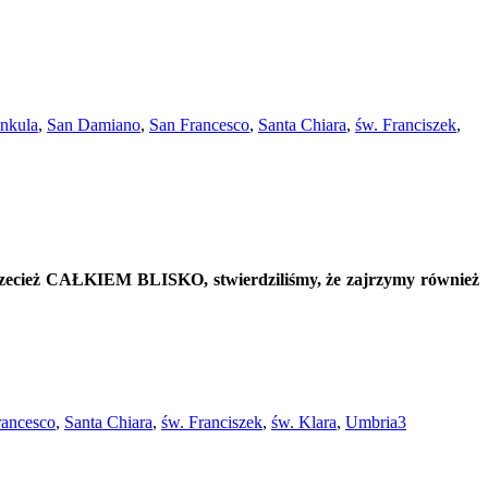
unkula
,
San Damiano
,
San Francesco
,
Santa Chiara
,
św. Franciszek
,
przecież CAŁKIEM BLISKO, stwierdziliśmy, że zajrzymy również
rancesco
,
Santa Chiara
,
św. Franciszek
,
św. Klara
,
Umbria
3