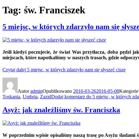
Tag: św. Franciszek
5 miejsc, w których zdarzyło nam się słysze
Jeśli kiedyś poczujecie, że świat Was przytłacza, doba pędzi 
miejscach, które napotkaliśmy w naszych trasach, gdzie odpoczy
Czytaj dalej
5 miejsc, w których zdarzyło nam się słyszeć ciszę
Autor
admin
Opublikowano
2016-03-26
2016-05-08
Kategori
Toskania
,
Umbria
,
Zazid
Dodaj komentarz
do 5 miejsc, w których zda
Asyż: jak znaleźliśmy św. Franciszka
W poprzednim wpisie opisaliśmy naszą trasę po Asyżu śladami św