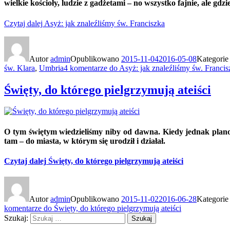
wielkie kościoły, ludzie z gadżetami – no wszystko fajnie, ale gd
Czytaj dalej
Asyż: jak znaleźliśmy św. Franciszka
Autor
admin
Opublikowano
2015-11-04
2016-05-08
Kategori
św. Klara
,
Umbria
4 komentarze
do Asyż: jak znaleźliśmy św. Francis
Święty, do którego pielgrzymują ateiści
O tym świętym wiedzieliśmy niby od dawna. Kiedy jednak plan
tam – do miasta, w którym się urodził i działał.
Czytaj dalej
Święty, do którego pielgrzymują ateiści
Autor
admin
Opublikowano
2015-11-02
2016-06-28
Kategori
komentarze
do Święty, do którego pielgrzymują ateiści
Szukaj:
Szukaj