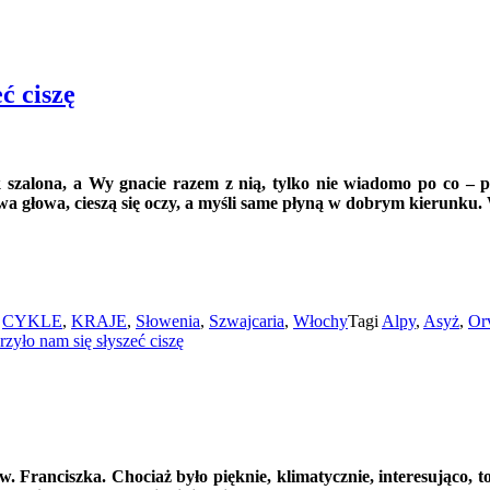
ć ciszę
jak szalona, a Wy gnacie razem z nią, tylko nie wiadomo po co –
wa głowa, cieszą się oczy, a myśli same płyną w dobrym kierunku.
e
CYKLE
,
KRAJE
,
Słowenia
,
Szwajcaria
,
Włochy
Tagi
Alpy
,
Asyż
,
Or
rzyło nam się słyszeć ciszę
. Franciszka. Chociaż było pięknie, klimatycznie, interesująco, 