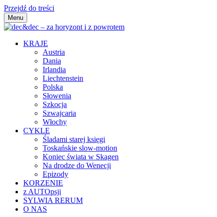
Przejdź do treści
Menu
dec&dec – za horyzont i z powrotem
KRAJE
Austria
Dania
Irlandia
Liechtenstein
Polska
Słowenia
Szkocja
Szwajcaria
Włochy
CYKLE
Śladami starej księgi
Toskańskie slow-motion
Koniec świata w Skagen
Na drodze do Wenecji
Epizody
KORZENIE
z AUTOpsji
SYLWIA RERUM
O NAS