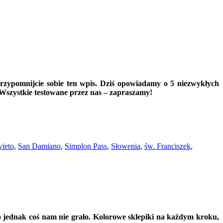
 przypomnijcie sobie ten wpis. Dziś opowiadamy o 5 niezwykłych
 Wszystkie testowane przez nas – zapraszamy!
vieto
,
San Damiano
,
Simplon Pass
,
Słowenia
,
św. Franciszek
,
to jednak coś nam nie grało. Kolorowe sklepiki na każdym kroku,