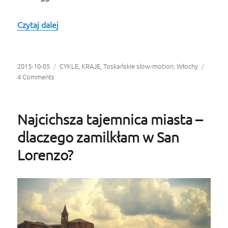
Czytaj dalej
Cinque Terre: spacer po Riomaggiore i Manarol
Opublikowano
2015-10-05
Kategorie
CYKLE
,
KRAJE
,
Toskańskie slow-motion
,
Włochy
4 Comments
Najcichsza tajemnica miasta –
dlaczego zamilkłam w San
Lorenzo?