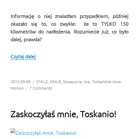
Informację o niej znalazłam przypadkiem, później
okazało się to, co zwykle: że to TYLKO 150
kilometrów do nadłożenia. Rozumiecie już, co było
dalej, prawda?
Czytaj dalej
Furka Pass – przypomnij sobie moc natury
Opublikowano
2015-09-08
Kategorie
CYKLE
,
KRAJE
,
Szwajcaria
,
top
,
Toskańskie slow-
motion
7 Comments
Zaskoczyłaś mnie, Toskanio!