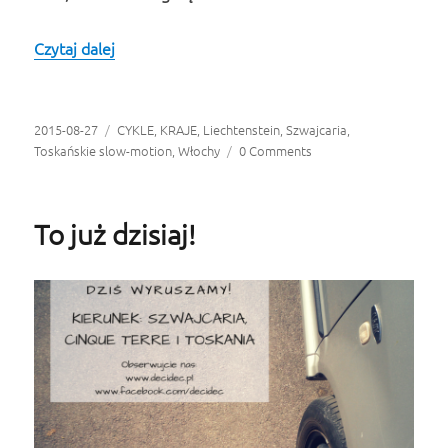
Czytaj dalej
#decdnia, czyli toskańskie wrażenia na gorąco
Opublikowano
2015-08-27
Kategorie
CYKLE
,
KRAJE
,
Liechtenstein
,
Szwajcaria
,
Toskańskie slow-motion
,
Włochy
0 Comments
To już dzisiaj!