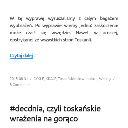
W tę wyprawę wyruszaliśmy z całym bagażem
wyobrażeń. Po wyprawie wiemy jedno: zaskoczenie
może czaić się wszędzie. Nawet w uroczej,
opstrykanej ze wszystkich stron Toskanii.
Czytaj dalej
Zaskoczyłaś mnie, Toskanio!
Opublikowano
2015-08-31
Kategorie
CYKLE
,
KRAJE
,
Toskańskie slow-motion
,
Włochy
8 Comments
#decdnia, czyli toskańskie
wrażenia na gorąco