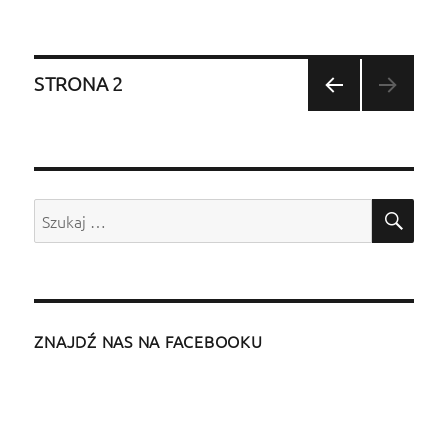
Nawigacja
STRONA
2
POPR
wpisów
ZEDN
IA
STRO
NA
SZU
Szukaj:
ZNAJDŹ NAS NA FACEBOOKU