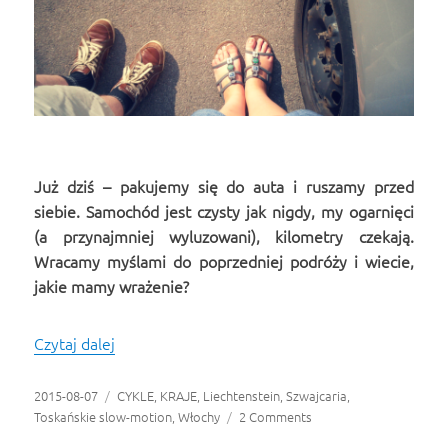
Już dziś – pakujemy się do auta i ruszamy przed
siebie. Samochód jest czysty jak nigdy, my ogarnięci
(a przynajmniej wyluzowani), kilometry czekają.
Wracamy myślami do poprzedniej podróży i wiecie,
jakie mamy wrażenie?
Czytaj dalej
To już dzisiaj!
Opublikowano
2015-08-07
Kategorie
CYKLE
,
KRAJE
,
Liechtenstein
,
Szwajcaria
,
Toskańskie slow-motion
,
Włochy
2 Comments