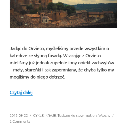
Jadąc do Orvieto, myśleliśmy przede wszystkim o
katedrze ze słynną fasadą. Wracając z Orvieto
mieliśmy już jednak zupełnie inny obiekt zachwytów
– mały, stareńki i tak zapomniany, że chyba tylko my
mogliśmy do niego dotrzeć.
Czytaj dalej
Najcichsza tajemnica miasta – dlaczego zamilk
Opublikowano
2015-09-22
Kategorie
CYKLE
,
KRAJE
,
Toskańskie slow-motion
,
Włochy
2 Comments