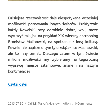
Dzisiejsza rzeczywistość daje niespotykane wcześniej
możliwości poznawania innych światów. Praktycznie
każdy Kowalski, przy odrobinie dobrej woli, może
wyruszyć tak, jak na przykład XIX-wieczny antropolog
Bronisław Malinowski, na spotkanie z inną kulturą.
Pewnie nie napisze o tym tylu książek, co Malinowski,
ale to inny temat. Dlaczego zatem w tym świecie
miliona możliwości my wybieramy na tegoroczną
wyprawę miejsce sztampowe, znane i na naszym
kontynencie?
Czytaj dalej
3 powody, dla których w tym roku nie jedziemy
Opublikowano
2015-07-30
Kategorie
CYKLE
,
Toskańskie slow-motion
0 Comments